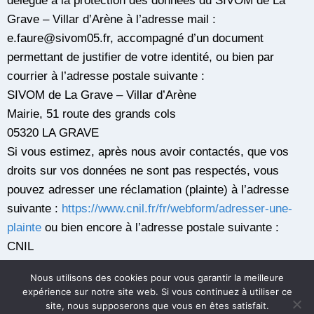
délégué à la protection des données du SIVOM de La
Grave – Villar d’Arène à l’adresse mail :
e.faure@sivom05.fr, accompagné d’un document
permettant de justifier de votre identité, ou bien par
courrier à l’adresse postale suivante :
SIVOM de La Grave – Villar d’Arène
Mairie, 51 route des grands cols
05320 LA GRAVE
Si vous estimez, après nous avoir contactés, que vos
droits sur vos données ne sont pas respectés, vous
pouvez adresser une réclamation (plainte) à l’adresse
suivante :
https://www.cnil.fr/fr/webform/adresser-une-
plainte
ou bien encore à l’adresse postale suivante :
CNIL
3 place de Fontenoy
Nous utilisons des cookies pour vous garantir la meilleure
TSA 80715
expérience sur notre site web. Si vous continuez à utiliser ce
75334 PARIS CEDEX 07
site, nous supposerons que vous en êtes satisfait.