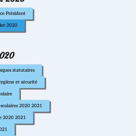
ice Président
let 2020
2020
sques statutaires
ygiène et sécurité
olaire
a-scolaires 2020 2021
ire 2020 2021
2021