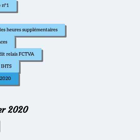
e n°1
des heures supplémentaires
nces
it relais FCTVA
e IHTS
 2020
ier 2020