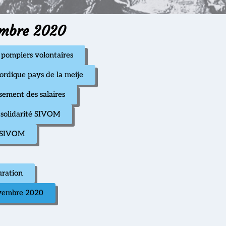
embre 2020
 pompiers volontaires
ordique pays de la meije
ement des salaires
 solidarité SIVOM
r SIVOM
uration
ovembre 2020